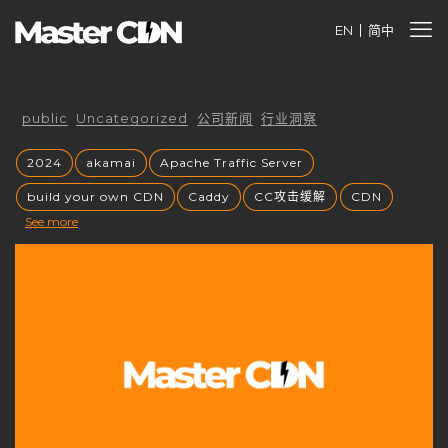
EN
简中
public
Uncategorized
公司新闻
行业洞察
2024
akamai
Apache Traffic Server
build your own CDN
Caddy
CC攻击缓解
CDN
See more
cdnfly
cdnfly技术
cdnfly挑战
CDNfly服务中断
cdnfly还有吗
cdnray
CDN业务价值
CDN代理
CDN优势
CDN优化
CDN出海战略
CDN创业风口
CDN加速
CDN原理
CDN发展趋势
CDN安全
CDN安全性
CDN安全防护
CDN定价
CDN市场
CDN市场分析
CDN市场趋势
CDN带宽收费
CDN常见问题
CDN平台控制权
CDN平台终止
CDN成本