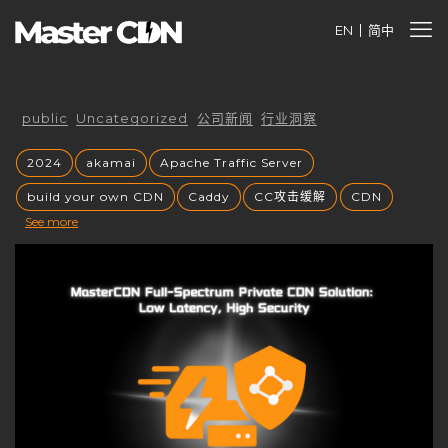
EN
简中
public
Uncategorized
公司新闻
行业洞察
2024
akamai
Apache Traffic Server
build your own CDN
Caddy
CC攻击缓解
CDN
See more
cdnfly
cdnfly技术
cdnfly挑战
CDNfly服务中断
cdnfly还有吗
cdnray
CDN业务价值
CDN代理
CDN优势
CDN优化
CDN出海战略
CDN创业风口
CDN加速
CDN原理
CDN发展趋势
CDN安全
CDN安全性
CDN安全防护
CDN定价
CDN市场
CDN市场分析
CDN市场趋势
CDN带宽收费
CDN常见问题
CDN平台控制权
CDN平台终止
CDN成本