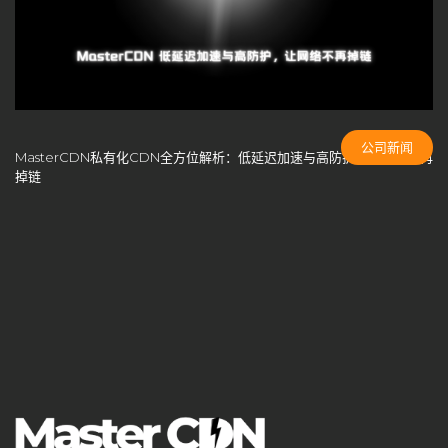
CDN成本控制
CDN扩展性
CDN技术创新
CDN技术架构
cdn搭建
CDN支持端口
CDN方案选择
CDN智能路由
CDN服务商
CDN服务商比较
CDN服务器
CDN服务器合规性
CDN服务器硬件
CDN服务器部署
公司新闻
MasterCDN私有化CDN全方位解析：低延迟加速与高防护，让网络不再
CDN服务质量
CDN未来发展
CDN构建
CDN架构
掉链
CDN白标方案
CDN盈利
CDN盈利模式
CDN竞争
CDN端口配置
CDN管理系统
cdn系统
CDN缓存
CDN缓存优化
CDN缓存机制
CDN网络安全
CDN自主控制
CDN自建系统
CDN节点
CDN节点部署
CDN节点配置
CDN行业预测
CDN计费模式
CDN负载均衡
CDN部署指南
CDN部署方案
CDN部署策略
CDN问题解答
CDN防御策略
CDN隐藏成本
cloudflare
DDoS攻击防护
DDoS防护