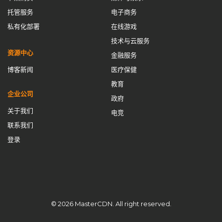
全球CDN服务
全球加速
内容交付网络
内容分发网络
托管服务
电子商务
内容分发网络解决方案
内容控制
内容提供商
私有化部署
在线游戏
技术与云服务
加速解锁封锁
加速防卡顿
加速防卡顿实践
动态IP池
资源中心
金融服务
去中心化CDN
回国线路
域名管理
域名购买免备案
博客新闻
医疗保健
备用CNAME切换
安全CDN
应用壳加固
应用抗篡改
教育
开源CDN
成为CDN服务商
搭建cdn
搭建CDN服务器
企业公司
政府
数据安全
智能缓存
最佳CDN方案
流量清洗
流量管理
关于我们
电竞
联系我们
海外节点加速
游戏网络优化
游戏网络优化方案
私有CDN
登录
私有CDN优势
私有CDN搭建
私有CDN部署
私有化CDN
私有化CDN成本
私有化CDN最佳实践
私有化CDN流程
私有化CDN系统搭建
私有化CDN跨境
私有化CDN部署
租用CDN
站群服务器
网站加速
网站速度优化
© 2026 MasterCDN. All right reserved.
网络优化
网络安全
网络延迟优化
自主内容分发网络