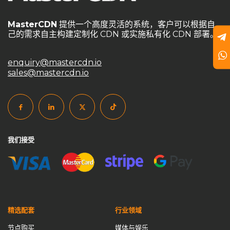
goedge
GoEdge事件分析
HAProxy
HTTPS端口
MasterCDN
提供一个高度灵活的系统，客户可以根据自
HTTP端口
Master CDN
MasterCDN
己的需求自主构建定制化 CDN 或实施私有化 CDN 部署。
MasterCDN定价方案
MasterCDN游戏防护
enquiry@mastercdn.io
MasterCDN私有化部署
MasterCDN自建CDN
sales@mastercdn.io
MasterCDN解决方案
MasterCDN跨境优化
NGINX
private CDN
private cdn国际加速
private cdn系统
self service CDN
Self-Built CDN
self-built cdn跨境
SSL加密
SSL自动签发
UDP加速通道
Varnish
我们接受
varnish cdn
中国CDN厂商
中小企业CDN优化
中转节点
云计算数据中心
企业CDN优化
企业CDN方案
企业CDN解决方案
企业内容分发
企业内容加速
传输优化
低延迟加速
傻瓜式自建CDN
免备案域名
精选配套
行业领域
免费CDN vs. 自建CDN
免费证书
全球CDN市场
节点购买
媒体与娱乐