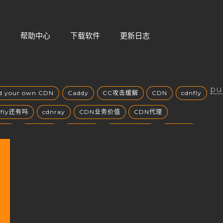
们
帮助中心
下载软件
更新日志
pu
ld your own CDN
Caddy
CC攻击缓解
CDN
cdnfly
nfly还有吗
cdnray
CDN业务价值
CDN代理
风口
CDN加速
CDN原理
CDN发展趋势
CDN安全
场
CDN市场分析
CDN市场趋势
CDN带宽收费
CDN成本
CDN成本控制
CDN扩展性
CDN技术创新
方案选择
CDN智能路由
CDN服务商
CDN服务商比较
CDN服务器部署
CDN服务质量
CDN未来发展