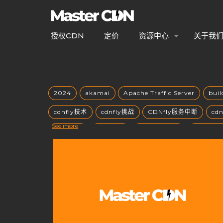
授权CDN
定价
资源中心
关于我
2024
akamai
Apache Traffic Server
bui
cdnfly技术
cdnfly挑战
CDNfly服务中断
cd
See more
CDN优势
CDN优化
CDN出海战略
CDN创业
CDN安全性
CDN安全防护
CDN定价
CDN市
CDN常见问题
CDN平台控制权
CDN平台终止
CDN技术架构
cdn搭建
CDN支持端口
CDN
CDN服务器
CDN服务器合规性
CDN服务器硬件