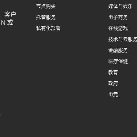
IP池
去中心化CDN
回国线路
域名管理
节点购买
媒体与娱乐
，客户
应用壳加固
应用抗篡改
开源CDN
成为CDN服务商
托管服务
电子商务
N 或
最佳CDN方案
流量清洗
流量管理
海外节点加速
私有化部署
在线游戏
有CDN优势
私有CDN搭建
私有CDN部署
私有化CDN
技术与云服
N流程
私有化CDN系统搭建
私有化CDN跨境
金融服务
加速
网站速度优化
网络优化
网络安全
网络延迟优化
医疗保健
自定义内容分发
自定义端口
自建CDN
自建CDN优势
教育
政府
自建CDN成本
自建CDN技术支持
自建CDN指南
电竞
求
自建CDN游戏加速
自建CDN系统
自建私有CDN
透明灵活收费
香港VPS
高效内容分发
高级WAF