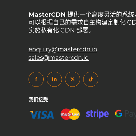
加速解锁封锁
加速防卡顿
加速防卡顿实践
动态
MasterCDN
提供一个高度灵活的系统
域名购买免备案
备用CNAME切换
安全CDN
可以根据自己的需求自主构建定制化 CD
搭建cdn
搭建CDN服务器
数据安全
智能缓存
实施私有化 CDN 部署。
游戏网络优化
游戏网络优化方案
私有CDN
私
enquiry@mastercdn.io
私有化CDN成本
私有化CDN最佳实践
私有化CD
sales@mastercdn.io
私有化CDN部署
租用CDN
站群服务器
网站
自主内容分发网络
自主建构CDN
自主构建CDN
自建CDN加速
自建CDN安全
自建CDN开源
自建CDN推荐
自建CDN教程
自建CDN服务器要
我们接受
跨境访问加速
跨境访问加速方案
边缘计算节点
高级安全防护
高级缓存配置
高防CDN