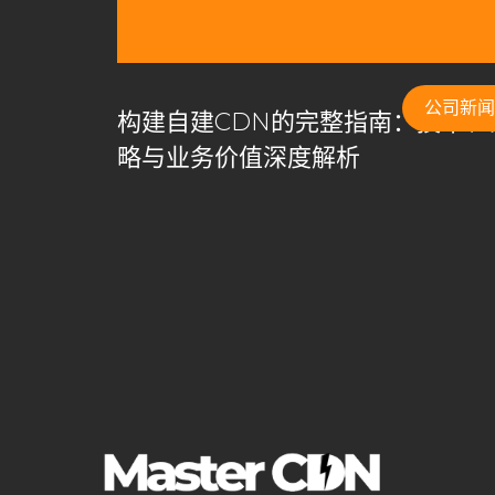
CDN构建
CDN架构
CDN白标方案
CDN盈利
CDN管理系统
cdn系统
CDN缓存
CDN缓存
CDN自建系统
CDN节点
CDN节点部署
CD
公司新闻
构建自建CDN的完整指南：技术、
CDN部署指南
CDN部署方案
CDN部署策略
略与业务价值深度解析
DDoS攻击防护
DDoS防护
goedge
GoEdg
Master CDN
MasterCDN
MasterCDN定价方案
MasterCDN自建CDN
MasterCDN解决方案
Ma
private cdn国际加速
private cdn系统
self ser
SSL自动签发
UDP加速通道
Varnish
varnis
云计算数据中心
企业CDN优化
企业CDN方案
低延迟加速
傻瓜式自建CDN
免备案域名
免费C
全球CDN服务
全球加速
内容交付网络
内容分