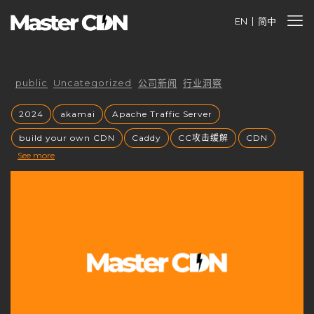
EN
简中
public
Uncategorized
公司新闻
行业洞察
2024
akamai
Apache Traffic Server
build your own CDN
Caddy
CC攻击缓解
CDN
See more
cdnfly
cdnfly技术
cdnfly挑战
CDNfly服务中断
cdnfly还有吗
cdnray
CDN业务价值
CDN代理
CDN优势
CDN优化
CDN出海战略
CDN创业风口
CDN加速
CDN原理
CDN发展趋势
CDN安全
CDN安全性
CDN安全防护
CDN定价
CDN市场
CDN市场分析
CDN市场趋势
CDN带宽收费
CDN常见问题
CDN平台控制权
CDN平台终止
CDN成本