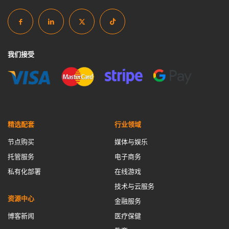
全球CDN服务
全球加速
内容交付网络
内容分发网络
内容分发网络解决方案
内容控制
内容提供商
加速解锁封锁
加速防卡顿
加速防卡顿实践
动态IP池
我们接受
去中心化CDN
回国线路
域名管理
域名购买免备案
备用CNAME切换
安全CDN
应用壳加固
应用抗篡改
开源CDN
成为CDN服务商
搭建cdn
搭建CDN服务器
数据安全
智能缓存
最佳CDN方案
流量清洗
流量管理
精选配套
行业领域
海外节点加速
游戏网络优化
游戏网络优化方案
私有CDN
节点购买
媒体与娱乐
私有CDN优势
私有CDN搭建
私有CDN部署
私有化CDN
托管服务
电子商务
私有化CDN成本
私有化CDN最佳实践
私有化CDN流程
私有化部署
在线游戏
私有化CDN系统搭建
私有化CDN跨境
私有化CDN部署
技术与云服务
资源中心
租用CDN
站群服务器
网站加速
网站速度优化
金融服务
博客新闻
医疗保健
网络优化
网络安全
网络延迟优化
自主内容分发网络