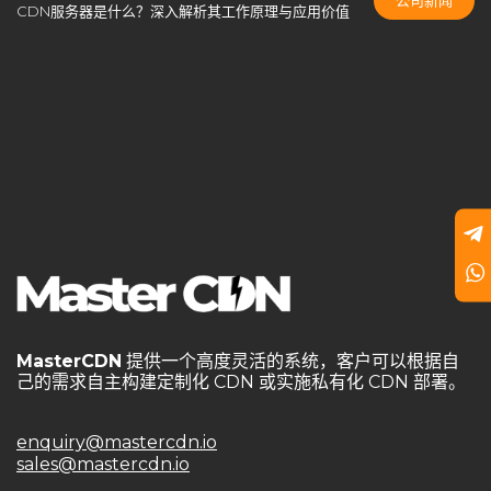
CDN服务器是什么？深入解析其工作原理与应用价值
goedge
GoEdge事件分析
HAProxy
HTTPS端口
HTTP端口
Master CDN
MasterCDN
MasterCDN定价方案
MasterCDN游戏防护
MasterCDN私有化部署
MasterCDN自建CDN
MasterCDN解决方案
MasterCDN跨境优化
NGINX
private CDN
private cdn国际加速
private cdn系统
self service CDN
Self-Built CDN
self-built cdn跨境
SSL加密
SSL自动签发
UDP加速通道
Varnish
varnish cdn
中国CDN厂商
中小企业CDN优化
中转节点
云计算数据中心
企业CDN优化
企业CDN方案
MasterCDN
提供一个高度灵活的系统，客户可以根据自
己的需求自主构建定制化 CDN 或实施私有化 CDN 部署。
企业CDN解决方案
企业内容分发
企业内容加速
传输优化
低延迟加速
傻瓜式自建CDN
免备案域名
enquiry@mastercdn.io
sales@mastercdn.io
免费CDN vs. 自建CDN
免费证书
全球CDN市场