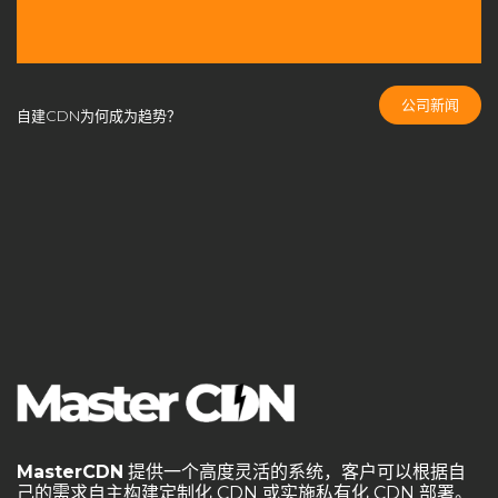
CDN成本控制
CDN扩展性
CDN技术创新
CDN技术架构
cdn搭建
CDN支持端口
CDN方案选择
CDN智能路由
CDN服务商
CDN服务商比较
CDN服务器
公司新闻
自建CDN为何成为趋势？
CDN服务器合规性
CDN服务器硬件
CDN服务器部署
CDN服务质量
CDN未来发展
CDN构建
CDN架构
CDN白标方案
CDN盈利
CDN盈利模式
CDN竞争
CDN端口配置
CDN管理系统
cdn系统
CDN缓存
CDN缓存优化
CDN缓存机制
CDN网络安全
CDN自主控制
CDN自建系统
CDN节点
CDN节点部署
CDN节点配置
CDN行业预测
CDN计费模式
CDN负载均衡
CDN部署指南
CDN部署方案
CDN部署策略
CDN问题解答
CDN防御策略
MasterCDN
提供一个高度灵活的系统，客户可以根据自
CDN隐藏成本
cloudflare
DDoS攻击防护
DDoS防护
己的需求自主构建定制化 CDN 或实施私有化 CDN 部署。