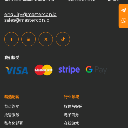
goedge
GoEdge事件分析
HAProxy
HTTPS端口
enquiry@mastercdn.io
HTTP端口
Master CDN
MasterCDN
sales@mastercdn.io
MasterCDN定价方案
MasterCDN游戏防护
MasterCDN私有化部署
MasterCDN自建CDN
MasterCDN解决方案
MasterCDN跨境优化
NGINX
private CDN
private cdn国际加速
private cdn系统
我们接受
self service CDN
Self-Built CDN
self-built cdn跨境
SSL加密
SSL自动签发
UDP加速通道
Varnish
varnish cdn
中国CDN厂商
中小企业CDN优化
中转节点
云计算数据中心
企业CDN优化
企业CDN方案
精选配套
行业领域
企业CDN解决方案
企业内容分发
企业内容加速
传输优化
节点购买
媒体与娱乐
低延迟加速
傻瓜式自建CDN
免备案域名
托管服务
电子商务
免费CDN vs. 自建CDN
免费证书
全球CDN市场
私有化部署
在线游戏