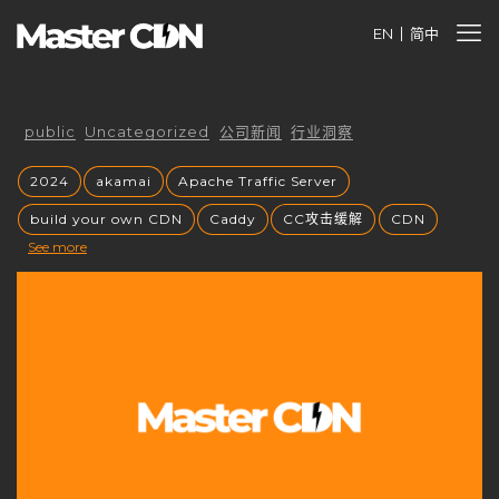
EN
简中
public
Uncategorized
公司新闻
行业洞察
2024
akamai
Apache Traffic Server
build your own CDN
Caddy
CC攻击缓解
CDN
See more
cdnfly
cdnfly技术
cdnfly挑战
CDNfly服务中断
cdnfly还有吗
cdnray
CDN业务价值
CDN代理
CDN优势
CDN优化
CDN出海战略
CDN创业风口
CDN加速
CDN原理
CDN发展趋势
CDN安全
CDN安全性
CDN安全防护
CDN定价
CDN市场
CDN市场分析
CDN市场趋势
CDN带宽收费
CDN常见问题
CDN平台控制权
CDN平台终止
CDN成本