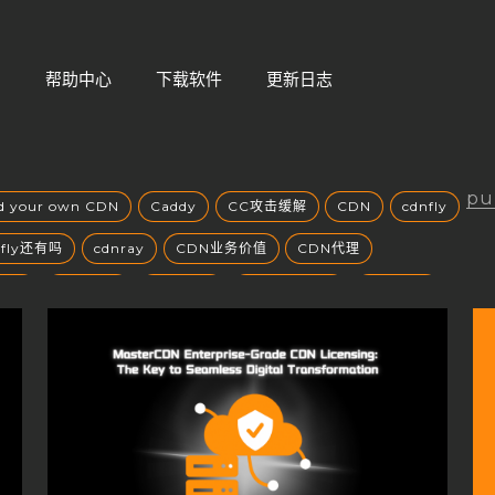
们
帮助中心
下载软件
更新日志
pu
ld your own CDN
Caddy
CC攻击缓解
CDN
cdnfly
nfly还有吗
cdnray
CDN业务价值
CDN代理
风口
CDN加速
CDN原理
CDN发展趋势
CDN安全
场
CDN市场分析
CDN市场趋势
CDN带宽收费
CDN成本
CDN成本控制
CDN扩展性
CDN技术创新
方案选择
CDN智能路由
CDN服务商
CDN服务商比较
CDN服务器部署
CDN服务质量
CDN未来发展