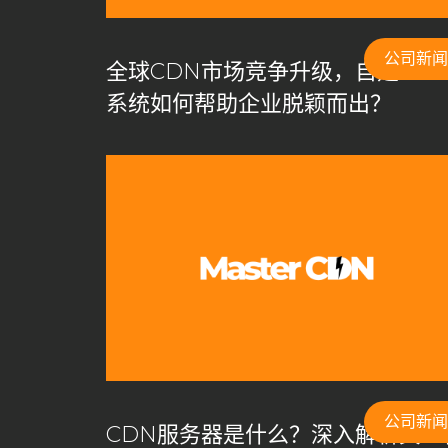
加速解锁封锁
加速防卡顿
加速防卡顿实践
动态
域名购买免备案
备用CNAME切换
安全CDN
公司新闻
全球CDN市场竞争升级，自建CD
搭建cdn
搭建CDN服务器
数据安全
智能缓存
系统如何帮助企业脱颖而出？
游戏网络优化
游戏网络优化方案
私有CDN
私
私有化CDN成本
私有化CDN最佳实践
私有化CD
私有化CDN部署
租用CDN
站群服务器
网站
自主内容分发网络
自主建构CDN
自主构建CDN
自建CDN加速
自建CDN安全
自建CDN开源
自建CDN推荐
自建CDN教程
自建CDN服务器要
跨境访问加速
跨境访问加速方案
边缘计算节点
高级安全防护
高级缓存配置
高防CDN
公司新闻
CDN服务器是什么？深入解析其工