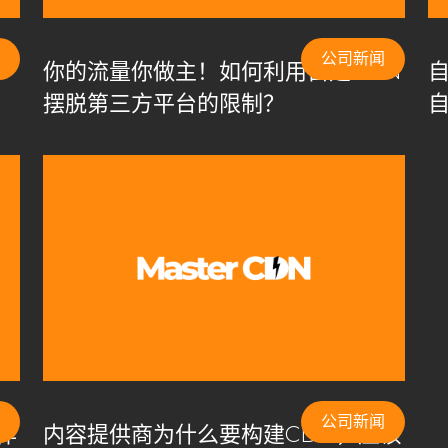
IP池
去中心化CDN
回国线路
域名管理
应用壳加固
应用抗篡改
开源CDN
成为CDN服务商
公司新闻
N
你的流量你做主！如何利用自建CDN
最佳CDN方案
流量清洗
流量管理
海外节点加速
摆脱第三方平台的限制？
有CDN优势
私有CDN搭建
私有CDN部署
私有化CDN
N流程
私有化CDN系统搭建
私有化CDN跨境
加速
网站速度优化
网络优化
网络安全
网络延迟优化
自定义内容分发
自定义端口
自建CDN
自建CDN优势
自建CDN成本
自建CDN技术支持
自建CDN指南
求
自建CDN游戏加速
自建CDN系统
自建私有CDN
透明灵活收费
香港VPS
高效内容分发
高级WAF
公司新闻
作
内容提供商为什么要构建CDN，应该