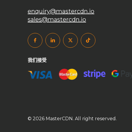
enquiry@mastercdn.io
sales@mastercdn.io
我们接受
© 2026 MasterCDN. All right reserved.