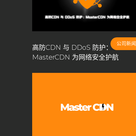
CDN构建
CDN架构
CDN白标方案
CDN盈利
CDN管理系统
cdn系统
CDN缓存
CDN缓存
CDN自建系统
CDN节点
CDN节点部署
CD
CDN部署指南
CDN部署方案
CDN部署策略
公司新闻
高防CDN 与 DDoS 防护：
DDoS攻击防护
DDoS防护
goedge
GoEdg
MasterCDN 为网络安全护航
Master CDN
MasterCDN
MasterCDN定价方案
MasterCDN自建CDN
MasterCDN解决方案
Ma
private cdn国际加速
private cdn系统
self ser
SSL自动签发
UDP加速通道
Varnish
varnis
云计算数据中心
企业CDN优化
企业CDN方案
低延迟加速
傻瓜式自建CDN
免备案域名
免费C
全球CDN服务
全球加速
内容交付网络
内容分