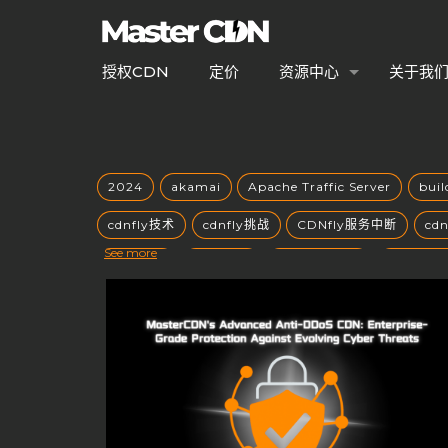
授权CDN
定价
资源中心
关于我
2024
akamai
Apache Traffic Server
bui
cdnfly技术
cdnfly挑战
CDNfly服务中断
cd
See more
CDN优势
CDN优化
CDN出海战略
CDN创业
CDN安全性
CDN安全防护
CDN定价
CDN市
CDN常见问题
CDN平台控制权
CDN平台终止
CDN技术架构
cdn搭建
CDN支持端口
CDN
CDN服务器
CDN服务器合规性
CDN服务器硬件