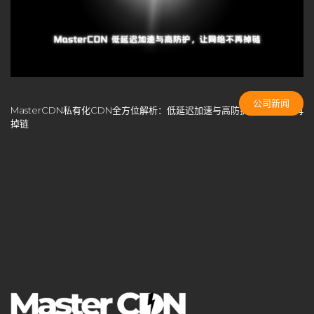
CDN成本控制
CDN扩展性
CDN技术创新
CDN技术架构
cdn搭建
CDN支持端口
CDN方案选择
CDN智能路由
CDN服务商
CDN服务商比较
CDN服务器
CDN服务器合规性
CDN服务器硬件
CDN服务器部署
公司新闻
MasterCDN私有化CDN全方位解析：低延迟加速与高防护，让网络不再
CDN服务质量
CDN未来发展
CDN构建
CDN架构
掉链
CDN白标方案
CDN盈利
CDN盈利模式
CDN竞争
CDN端口配置
CDN管理系统
cdn系统
CDN缓存
CDN缓存优化
CDN缓存机制
CDN网络安全
CDN自主控制
CDN自建系统
CDN节点
CDN节点部署
CDN节点配置
CDN行业预测
CDN计费模式
CDN负载均衡
CDN部署指南
CDN部署方案
CDN部署策略
CDN问题解答
CDN防御策略
CDN隐藏成本
cloudflare
DDoS攻击防护
DDoS防护