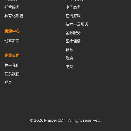
全球CDN服务
全球加速
内容交付网络
内容分发网络
托管服务
电子商务
内容分发网络解决方案
内容控制
内容提供商
私有化部署
在线游戏
技术与云服务
加速解锁封锁
加速防卡顿
加速防卡顿实践
动态IP池
资源中心
金融服务
去中心化CDN
回国线路
域名管理
域名购买免备案
博客新闻
医疗保健
备用CNAME切换
安全CDN
应用壳加固
应用抗篡改
教育
开源CDN
成为CDN服务商
搭建cdn
搭建CDN服务器
企业公司
政府
数据安全
智能缓存
最佳CDN方案
流量清洗
流量管理
关于我们
电竞
联系我们
海外节点加速
游戏网络优化
游戏网络优化方案
私有CDN
登录
私有CDN优势
私有CDN搭建
私有CDN部署
私有化CDN
私有化CDN成本
私有化CDN最佳实践
私有化CDN流程
私有化CDN系统搭建
私有化CDN跨境
私有化CDN部署
租用CDN
站群服务器
网站加速
网站速度优化
© 2026 MasterCDN. All right reserved.
网络优化
网络安全
网络延迟优化
自主内容分发网络