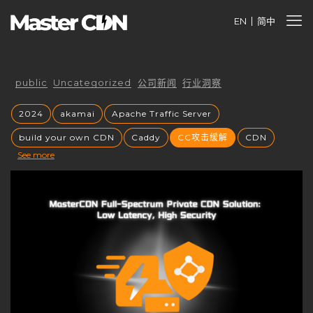
EN
简中
public
Uncategorized
公司新闻
行业洞察
2024
akamai
Apache Traffic Server
build your own CDN
Caddy
CC攻击缓解
CDN
See more
cdnfly
cdnfly技术
cdnfly挑战
CDNfly服务中断
cdnfly还有吗
cdnray
CDN业务价值
CDN代理
CDN优势
CDN优化
CDN出海战略
CDN创业风口
CDN加速
CDN原理
CDN发展趋势
CDN安全
CDN安全性
CDN安全防护
CDN定价
CDN市场
CDN市场分析
CDN市场趋势
CDN带宽收费
CDN常见问题
CDN平台控制权
CDN平台终止
CDN成本