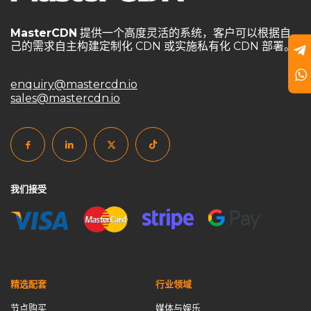
goedge
GoEdge事件分析
HAProxy
HTTPS端口
MasterCDN
提供一个高度灵活的系统，客户可以根据自
HTTP端口
Master CDN
MasterCDN
己的需求自主构建定制化 CDN 或实施私有化 CDN 部署。
MasterCDN定价方案
MasterCDN游戏防护
enquiry@mastercdn.io
MasterCDN私有化部署
MasterCDN自建CDN
sales@mastercdn.io
MasterCDN解决方案
MasterCDN跨境优化
NGINX
private CDN
private cdn国际加速
private cdn系统
self service CDN
Self-Built CDN
self-built cdn跨境
SSL加密
SSL自动签发
UDP加速通道
Varnish
我们接受
varnish cdn
中国CDN厂商
中小企业CDN优化
中转节点
云计算数据中心
企业CDN优化
企业CDN方案
企业CDN解决方案
企业内容分发
企业内容加速
传输优化
低延迟加速
傻瓜式自建CDN
免备案域名
精选配套
行业领域
免费CDN vs. 自建CDN
免费证书
全球CDN市场
节点购买
媒体与娱乐