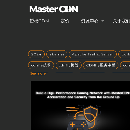
授权CDN
定价
资源中心
关于我
2024
akamai
Apache Traffic Server
bui
cdnfly技术
cdnfly挑战
CDNfly服务中断
cd
See more
CDN优势
CDN优化
CDN出海战略
CDN创业
CDN安全性
CDN安全防护
CDN定价
CDN市
CDN常见问题
CDN平台控制权
CDN平台终止
CDN技术架构
cdn搭建
CDN支持端口
CDN
CDN服务器
CDN服务器合规性
CDN服务器硬件