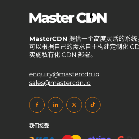
加速解锁封锁
加速防卡顿
加速防卡顿实践
动态
域名购买免备案
备用CNAME切换
安全CDN
搭建cdn
搭建CDN服务器
数据安全
智能缓存
游戏网络优化
游戏网络优化方案
私有CDN
私
MasterCDN
提供一个高度灵活的系统
可以根据自己的需求自主构建定制化 CD
私有化CDN成本
私有化CDN最佳实践
私有化CD
实施私有化 CDN 部署。
私有化CDN部署
租用CDN
站群服务器
网站
自主内容分发网络
自主建构CDN
自主构建CDN
enquiry@mastercdn.io
sales@mastercdn.io
自建CDN加速
自建CDN安全
自建CDN开源
自建CDN推荐
自建CDN教程
自建CDN服务器要
跨境访问加速
跨境访问加速方案
边缘计算节点
高级安全防护
高级缓存配置
高防CDN
我们接受