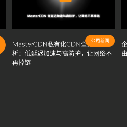
CDN盈利模式
CDN竞争
CDN端口配置
优化
CDN缓存机制
CDN网络安全
CDN自主控制
N节点配置
CDN行业预测
CDN计费模式
CDN负载均衡
CDN问题解答
CDN防御策略
CDN隐藏成本
cloudflare
公司新闻
加
MasterCDN私有化CDN全方位解
e事件分析
HAProxy
HTTPS端口
HTTP端口
析：低延迟加速与高防护，让网络不
MasterCDN游戏防护
MasterCDN私有化部署
再掉链
sterCDN跨境优化
NGINX
private CDN
vice CDN
Self-Built CDN
self-built cdn跨境
SSL加密
h cdn
中国CDN厂商
中小企业CDN优化
中转节点
企业CDN解决方案
企业内容分发
企业内容加速
传输优化
DN vs. 自建CDN
免费证书
全球CDN市场
发网络
内容分发网络解决方案
内容控制
内容提供商