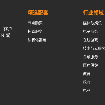
IP池
去中心化CDN
回国线路
域名管理
应用壳加固
应用抗篡改
开源CDN
成为CDN服务商
精选配套
行业领域
最佳CDN方案
流量清洗
流量管理
海外节点加速
节点购买
媒体与娱乐
有CDN优势
私有CDN搭建
私有CDN部署
私有化CDN
，客户
托管服务
电子商务
N 或
N流程
私有化CDN系统搭建
私有化CDN跨境
私有化部署
在线游戏
加速
网站速度优化
网络优化
网络安全
网络延迟优化
技术与云服
自定义内容分发
自定义端口
自建CDN
自建CDN优势
金融服务
自建CDN成本
自建CDN技术支持
自建CDN指南
医疗保健
求
自建CDN游戏加速
自建CDN系统
自建私有CDN
教育
透明灵活收费
香港VPS
高效内容分发
高级WAF
政府
电竞