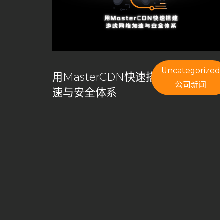
CDN构建
CDN架构
CDN白标方案
CDN盈利
CDN管理系统
cdn系统
CDN缓存
CDN缓存
CDN自建系统
CDN节点
CDN节点部署
CD
CDN部署指南
CDN部署方案
CDN部署策略
Uncategorized
用MasterCDN快速搭建游戏网络
DDoS攻击防护
DDoS防护
goedge
GoEdg
公司新闻
速与安全体系
Master CDN
MasterCDN
MasterCDN定价方案
MasterCDN自建CDN
MasterCDN解决方案
Ma
private cdn国际加速
private cdn系统
self ser
SSL自动签发
UDP加速通道
Varnish
varnis
云计算数据中心
企业CDN优化
企业CDN方案
低延迟加速
傻瓜式自建CDN
免备案域名
免费C
全球CDN服务
全球加速
内容交付网络
内容分