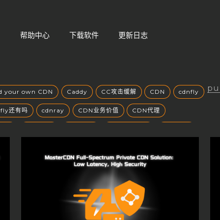
们
帮助中心
下载软件
更新日志
pu
ld your own CDN
Caddy
CC攻击缓解
CDN
cdnfly
nfly还有吗
cdnray
CDN业务价值
CDN代理
风口
CDN加速
CDN原理
CDN发展趋势
CDN安全
场
CDN市场分析
CDN市场趋势
CDN带宽收费
CDN成本
CDN成本控制
CDN扩展性
CDN技术创新
方案选择
CDN智能路由
CDN服务商
CDN服务商比较
CDN服务器部署
CDN服务质量
CDN未来发展