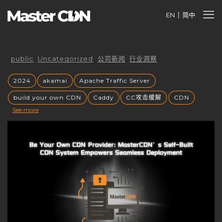
EN
简中
public
Uncategorized
公司新闻
行业洞察
2024
akamai
Apache Traffic Server
build your own CDN
Caddy
CC攻击缓解
CDN
See more
cdnfly
cdnfly技术
cdnfly挑战
CDNfly服务中断
cdnfly还有吗
cdnray
CDN业务价值
CDN代理
CDN优势
CDN优化
CDN出海战略
CDN创业风口
CDN加速
CDN原理
CDN发展趋势
CDN安全
CDN安全性
CDN安全防护
CDN定价
CDN市场
CDN市场分析
CDN市场趋势
CDN带宽收费
CDN常见问题
CDN平台控制权
CDN平台终止
CDN成本