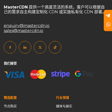
goedge
GoEdge事件分析
HAProxy
HTTPS端口
MasterCDN
提供一个高度灵活的系统，客户可以根据自
己的需求自主构建定制化 CDN 或实施私有化 CDN 部署。
HTTP端口
Master CDN
MasterCDN
MasterCDN定价方案
MasterCDN游戏防护
enquiry@mastercdn.io
MasterCDN私有化部署
MasterCDN自建CDN
sales@mastercdn.io
MasterCDN解决方案
MasterCDN跨境优化
NGINX
private CDN
private cdn国际加速
private cdn系统
self service CDN
Self-Built CDN
self-built cdn跨境
我们接受
SSL加密
SSL自动签发
UDP加速通道
Varnish
varnish cdn
中国CDN厂商
中小企业CDN优化
中转节点
云计算数据中心
企业CDN优化
企业CDN方案
企业CDN解决方案
企业内容分发
企业内容加速
传输优化
精选配套
行业领域
低延迟加速
傻瓜式自建CDN
免备案域名
节点购买
媒体与娱乐
免费CDN vs. 自建CDN
免费证书
全球CDN市场