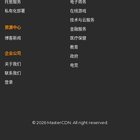
托管服务
电子商务
全球CDN服务
全球加速
内容交付网络
内容分发网络
私有化部署
在线游戏
内容分发网络解决方案
内容控制
内容提供商
技术与云服务
加速解锁封锁
加速防卡顿
加速防卡顿实践
动态IP池
资源中心
金融服务
去中心化CDN
回国线路
域名管理
域名购买免备案
博客新闻
医疗保健
教育
备用CNAME切换
安全CDN
应用壳加固
应用抗篡改
企业公司
政府
开源CDN
成为CDN服务商
搭建cdn
搭建CDN服务器
关于我们
电竞
数据安全
智能缓存
最佳CDN方案
流量清洗
流量管理
联系我们
海外节点加速
游戏网络优化
游戏网络优化方案
私有CDN
登录
私有CDN优势
私有CDN搭建
私有CDN部署
私有化CDN
私有化CDN成本
私有化CDN最佳实践
私有化CDN流程
私有化CDN系统搭建
私有化CDN跨境
私有化CDN部署
租用CDN
站群服务器
网站加速
网站速度优化
© 2026 MasterCDN. All right reserved.
网络优化
网络安全
网络延迟优化
自主内容分发网络