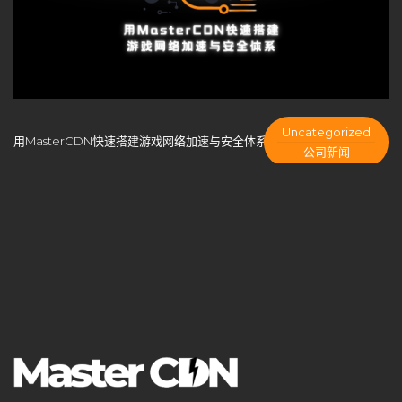
CDN成本控制
CDN扩展性
CDN技术创新
CDN技术架构
cdn搭建
CDN支持端口
CDN方案选择
CDN智能路由
CDN服务商
CDN服务商比较
CDN服务器
CDN服务器合规性
CDN服务器硬件
CDN服务器部署
Uncategorized
用MasterCDN快速搭建游戏网络加速与安全体系
CDN服务质量
CDN未来发展
CDN构建
CDN架构
公司新闻
CDN白标方案
CDN盈利
CDN盈利模式
CDN竞争
CDN端口配置
CDN管理系统
cdn系统
CDN缓存
CDN缓存优化
CDN缓存机制
CDN网络安全
CDN自主控制
CDN自建系统
CDN节点
CDN节点部署
CDN节点配置
CDN行业预测
CDN计费模式
CDN负载均衡
CDN部署指南
CDN部署方案
CDN部署策略
CDN问题解答
CDN防御策略
CDN隐藏成本
cloudflare
DDoS攻击防护
DDoS防护