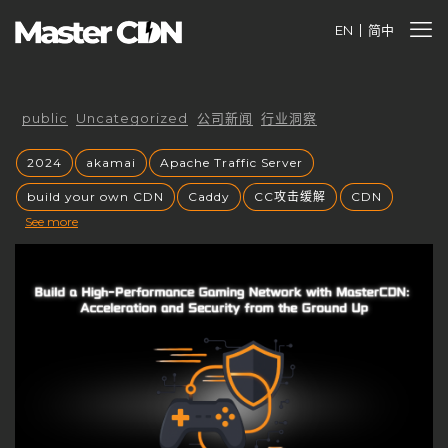
EN
简中
public
Uncategorized
公司新闻
行业洞察
2024
akamai
Apache Traffic Server
build your own CDN
Caddy
CC攻击缓解
CDN
See more
cdnfly
cdnfly技术
cdnfly挑战
CDNfly服务中断
cdnfly还有吗
cdnray
CDN业务价值
CDN代理
CDN优势
CDN优化
CDN出海战略
CDN创业风口
CDN加速
CDN原理
CDN发展趋势
CDN安全
CDN安全性
CDN安全防护
CDN定价
CDN市场
CDN市场分析
CDN市场趋势
CDN带宽收费
CDN常见问题
CDN平台控制权
CDN平台终止
CDN成本