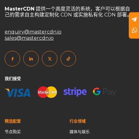
goedge
GoEdge事件分析
HAProxy
HTTPS端口
MasterCDN
提供一个高度灵活的系统，客户可以根据自
己的需求自主构建定制化 CDN 或实施私有化 CDN 部署。
HTTP端口
Master CDN
MasterCDN
MasterCDN定价方案
MasterCDN游戏防护
enquiry@mastercdn.io
MasterCDN私有化部署
MasterCDN自建CDN
sales@mastercdn.io
MasterCDN解决方案
MasterCDN跨境优化
NGINX
private CDN
private cdn国际加速
private cdn系统
self service CDN
Self-Built CDN
self-built cdn跨境
我们接受
SSL加密
SSL自动签发
UDP加速通道
Varnish
varnish cdn
中国CDN厂商
中小企业CDN优化
中转节点
云计算数据中心
企业CDN优化
企业CDN方案
企业CDN解决方案
企业内容分发
企业内容加速
传输优化
精选配套
行业领域
低延迟加速
傻瓜式自建CDN
免备案域名
节点购买
媒体与娱乐
免费CDN vs. 自建CDN
免费证书
全球CDN市场