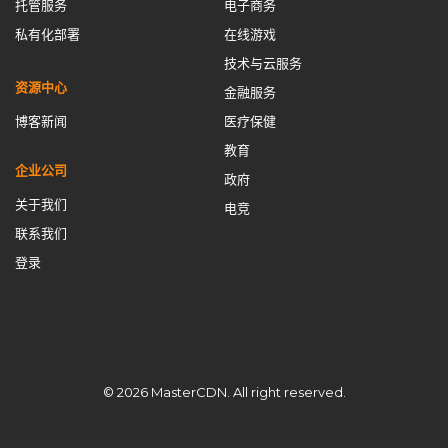
托管服务
电子商务
全球CDN服务
全球加速
内容交付网络
内容分发网络
私有化部署
在线游戏
内容分发网络解决方案
内容控制
内容提供商
技术与云服务
加速解锁封锁
加速防卡顿
加速防卡顿实践
动态IP池
资源中心
金融服务
去中心化CDN
回国线路
域名管理
域名购买免备案
博客新闻
医疗保健
教育
备用CNAME切换
安全CDN
应用壳加固
应用抗篡改
企业公司
政府
开源CDN
成为CDN服务商
搭建cdn
搭建CDN服务器
关于我们
电竞
数据安全
智能缓存
最佳CDN方案
流量清洗
流量管理
联系我们
海外节点加速
游戏网络优化
游戏网络优化方案
私有CDN
登录
私有CDN优势
私有CDN搭建
私有CDN部署
私有化CDN
私有化CDN成本
私有化CDN最佳实践
私有化CDN流程
私有化CDN系统搭建
私有化CDN跨境
私有化CDN部署
租用CDN
站群服务器
网站加速
网站速度优化
© 2026 MasterCDN. All right reserved.
网络优化
网络安全
网络延迟优化
自主内容分发网络