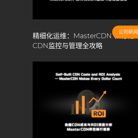
加速解锁封锁
加速防卡顿
加速防卡顿实践
动态
域名购买免备案
备用CNAME切换
安全CDN
搭建cdn
搭建CDN服务器
数据安全
智能缓存
公司新闻
精细化运维：MasterCDN 私有化
游戏网络优化
游戏网络优化方案
私有CDN
私
CDN监控与管理全攻略
私有化CDN成本
私有化CDN最佳实践
私有化CD
私有化CDN部署
租用CDN
站群服务器
网站
自主内容分发网络
自主建构CDN
自主构建CDN
自建CDN加速
自建CDN安全
自建CDN开源
自建CDN推荐
自建CDN教程
自建CDN服务器要
跨境访问加速
跨境访问加速方案
边缘计算节点
高级安全防护
高级缓存配置
高防CDN