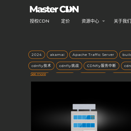
授权CDN
定价
资源中心
关于我
2024
akamai
Apache Traffic Server
bui
cdnfly技术
cdnfly挑战
CDNfly服务中断
cd
See more
CDN优势
CDN优化
CDN出海战略
CDN创业
CDN安全性
CDN安全防护
CDN定价
CDN市
CDN常见问题
CDN平台控制权
CDN平台终止
CDN技术架构
cdn搭建
CDN支持端口
CDN
CDN服务器
CDN服务器合规性
CDN服务器硬件