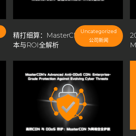
IP池
去中心化CDN
回国线路
域名管理
应用壳加固
应用抗篡改
开源CDN
成为CDN服务商
最佳CDN方案
流量清洗
流量管理
海外节点加速
Uncategorized
精打细算：MasterCDN 自建CDN成
2
有CDN优势
私有CDN搭建
私有CDN部署
私有化CDN
公司新闻
本与ROI全解析
M
N流程
私有化CDN系统搭建
私有化CDN跨境
加速
网站速度优化
网络优化
网络安全
网络延迟优化
自定义内容分发
自定义端口
自建CDN
自建CDN优势
自建CDN成本
自建CDN技术支持
自建CDN指南
求
自建CDN游戏加速
自建CDN系统
自建私有CDN
透明灵活收费
香港VPS
高效内容分发
高级WAF