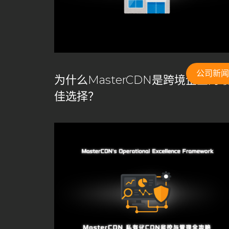
CDN构建
CDN架构
CDN白标方案
CDN盈利
CDN管理系统
cdn系统
CDN缓存
CDN缓存
CDN自建系统
CDN节点
CDN节点部署
CD
CDN部署指南
CDN部署方案
CDN部署策略
公司新闻
为什么MasterCDN是跨境企业的
DDoS攻击防护
DDoS防护
goedge
GoEdg
佳选择？
Master CDN
MasterCDN
MasterCDN定价方案
MasterCDN自建CDN
MasterCDN解决方案
Ma
private cdn国际加速
private cdn系统
self ser
SSL自动签发
UDP加速通道
Varnish
varnis
云计算数据中心
企业CDN优化
企业CDN方案
低延迟加速
傻瓜式自建CDN
免备案域名
免费C
全球CDN服务
全球加速
内容交付网络
内容分