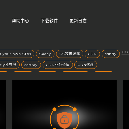
们
帮助中心
下载软件
更新日志
pu
ld your own CDN
Caddy
CC攻击缓解
CDN
cdnfly
nfly还有吗
cdnray
CDN业务价值
CDN代理
风口
CDN加速
CDN原理
CDN发展趋势
CDN安全
场
CDN市场分析
CDN市场趋势
CDN带宽收费
CDN成本
CDN成本控制
CDN扩展性
CDN技术创新
方案选择
CDN智能路由
CDN服务商
CDN服务商比较
CDN服务器部署
CDN服务质量
CDN未来发展