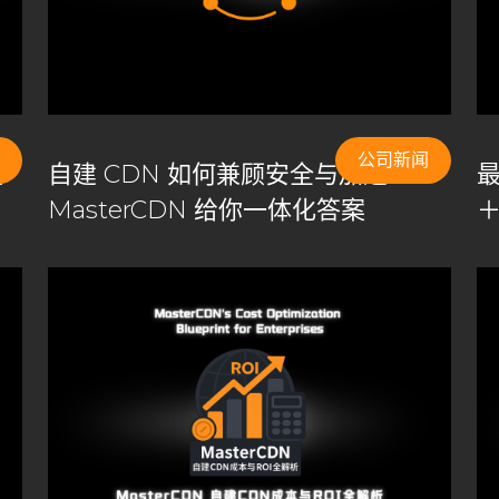
CDN盈利模式
CDN竞争
CDN端口配置
优化
CDN缓存机制
CDN网络安全
CDN自主控制
N节点配置
CDN行业预测
CDN计费模式
CDN负载均衡
CDN问题解答
CDN防御策略
CDN隐藏成本
cloudflare
公司新闻
最
自建 CDN 如何兼顾安全与加速？
最
e事件分析
HAProxy
HTTPS端口
HTTP端口
MasterCDN 给你一体化答案
MasterCDN游戏防护
MasterCDN私有化部署
sterCDN跨境优化
NGINX
private CDN
vice CDN
Self-Built CDN
self-built cdn跨境
SSL加密
h cdn
中国CDN厂商
中小企业CDN优化
中转节点
企业CDN解决方案
企业内容分发
企业内容加速
传输优化
DN vs. 自建CDN
免费证书
全球CDN市场
发网络
内容分发网络解决方案
内容控制
内容提供商