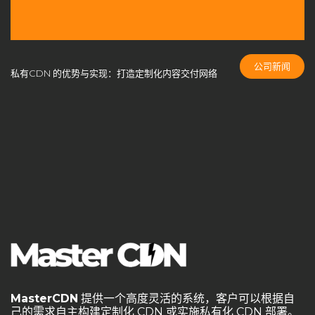
CDN成本控制
CDN扩展性
CDN技术创新
CDN技术架构
cdn搭建
CDN支持端口
CDN方案选择
CDN智能路由
CDN服务商
CDN服务商比较
CDN服务器
公司新闻
私有CDN 的优势与实现：打造定制化内容交付网络
CDN服务器合规性
CDN服务器硬件
CDN服务器部署
CDN服务质量
CDN未来发展
CDN构建
CDN架构
CDN白标方案
CDN盈利
CDN盈利模式
CDN竞争
CDN端口配置
CDN管理系统
cdn系统
CDN缓存
CDN缓存优化
CDN缓存机制
CDN网络安全
CDN自主控制
CDN自建系统
CDN节点
CDN节点部署
CDN节点配置
CDN行业预测
CDN计费模式
CDN负载均衡
CDN部署指南
CDN部署方案
CDN部署策略
CDN问题解答
CDN防御策略
MasterCDN
提供一个高度灵活的系统，客户可以根据自
CDN隐藏成本
cloudflare
DDoS攻击防护
DDoS防护
己的需求自主构建定制化 CDN 或实施私有化 CDN 部署。