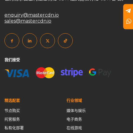
goedge
GoEdge事件分析
HAProxy
HTTPS端口
enquiry@mastercdn.io
HTTP端口
Master CDN
MasterCDN
sales@mastercdn.io
MasterCDN定价方案
MasterCDN游戏防护
MasterCDN私有化部署
MasterCDN自建CDN
MasterCDN解决方案
MasterCDN跨境优化
NGINX
private CDN
private cdn国际加速
private cdn系统
我们接受
self service CDN
Self-Built CDN
self-built cdn跨境
SSL加密
SSL自动签发
UDP加速通道
Varnish
varnish cdn
中国CDN厂商
中小企业CDN优化
中转节点
云计算数据中心
企业CDN优化
企业CDN方案
精选配套
行业领域
企业CDN解决方案
企业内容分发
企业内容加速
传输优化
节点购买
媒体与娱乐
低延迟加速
傻瓜式自建CDN
免备案域名
托管服务
电子商务
免费CDN vs. 自建CDN
免费证书
全球CDN市场
私有化部署
在线游戏