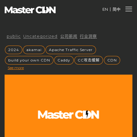
EN
简中
public
Uncategorized
公司新闻
行业洞察
2024
akamai
Apache Traffic Server
build your own CDN
Caddy
CC攻击缓解
CDN
See more
cdnfly
cdnfly技术
cdnfly挑战
CDNfly服务中断
cdnfly还有吗
cdnray
CDN业务价值
CDN代理
CDN优势
CDN优化
CDN出海战略
CDN创业风口
CDN加速
CDN原理
CDN发展趋势
CDN安全
CDN安全性
CDN安全防护
CDN定价
CDN市场
CDN市场分析
CDN市场趋势
CDN带宽收费
CDN常见问题
CDN平台控制权
CDN平台终止
CDN成本