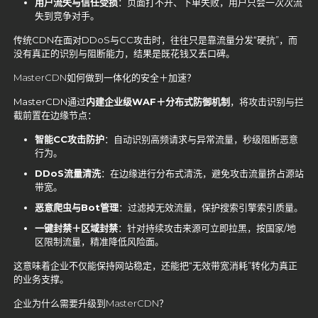
用户流失与信任受损
：页面打不开、下单失败，用户只会一次次流
失到竞争对手。
传统CDN在面对DDoS与CC攻击时，往往只是靠流量分发“硬抗”，而
没有真正的识别与阻断能力，结果是既花钱又丢口碑。
MasterCDN如何做到一体化的安全＋加速？
MasterCDN通过
内建企业级WAF＋分布式防御机制
，将攻击识别与拦
截前置在边缘节点：
智能CC攻击防护
：自动识别高频请求与异常流量，秒级阻断恶意
行为。
DDoS流量清洗
：在边缘进行分布式清洗，避免攻击流量挤占源站
带宽。
恶意爬虫与Bot管理
：过滤掉无效流量，保护搜索引擎索引质量。
一键封禁＋区域封禁
：针对持续攻击来源可立即拉黑，按国家/地
区限制流量，精准降低风险面。
这意味着企业不仅能保持网站稳定，还能把“无效带宽消耗”转化为真正
的业务支撑。
企业为什么需要升级到MasterCDN？