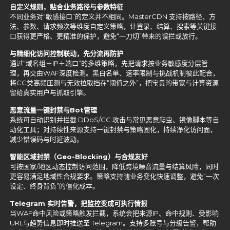
自定义规则，贴合业务路径与参数特征
不同业务对“敏感接口”的定义并不相同。MasterCDN 支持按路径、方
法、参数、请求频次等维度自定义策略，让登录、结算、搜索等关键接
口获得更严格、更精准的保护，避免“一刀切”带来的误拦或放行。
与精细化访问控制联动，先分流再防护
通过“域名组＋IP＋端口”的多维策略，先把请求按业务敏感度分层管
理，再交由WAF深度检测。黑白名单、速率限制与挑战机制彼此配合，
将CC类高频压测与无效拉取挡在“阈值之外”，把宝贵的带宽与计算资源
留给真实用户与抓取引擎。
恶意流量一键封禁与Bot管理
系统可自动识别并拦截 DDoS/CC 攻击与常见恶意爬虫、镜像脚本等自
动化工具；对持续性来源支持一键封禁与策略固化，持续净化访问面，
减少错误码与时延波动。
智能区域封禁（Geo-Blocking）与合规友好
可按国家/地区动态控制访问范围，降低跨境噪音流量与结算风险，同时
更容易满足地域性合规要求。策略支持随业务变化快速调整，避免“一次
设定、终身背负”的僵化成本。
Telegram 实时告警，把监控变成可执行情报
当WAF命中风险或策略触发拦截，系统会把来源IP、命中规则、受影响
URL与趋势信息即时推送至 Telegram。支持多账号与分级告警，帮助