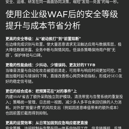
安全、运维、研发在同一画面协同决策，缩短“发现—处置”的每一秒。
使用企业级WAF后的安全等级
提升与成本节省分析
更高的安全等级：从“被动挨打”到“前置阻断”
在边缘完成识别与处置，使大量恶意请求无法触达应用与数据库层，极
大降低数据泄露、业务中断与舆情风险。低误杀策略保持用户侧“无
感”，保护体验与口碑。
更稳的性能曲线：少抖动、少错误码、更友好的TTFB
当噪音流量与自动化攻击被提前清走，可用率与响应时间更加可控。页
面加载时延与错误码下降，直接改善核心网页体验指标，形成对SEO友
好的稳定信号链。
更低的综合成本：把预算花在“对的事件”上
内建WAF省去了额外采购独立防护模块、清洗带宽与告警系统的重复投
入；策略统一管理、日志统一视图，减少多人多平台来回切换的人力消
耗。对外部“按量计费”的风险支出（例如因恶意峰值带来的额外成本）
也因前置拦截而得到抑制。
更高的运营效率：从日常加固到应急响应都更直接
安全策略、访问控制与告警在同一体系内协同工作，信息链路短、反馈