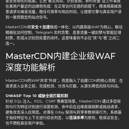
是业务韧性的底座。它把“看见风险、识别意图、即时处置”这三件事放
在离用户最近的边缘侧完成：在正常访问无感的前提下，精准隔离掉恶
意请求与噪音流量，稳住可用率与响应时间，让搜索引擎与真实用户读
到一致而稳定的站点信号。
MasterCDN将
安全＋加速
做成一体化：以内建高级WAF为核心，联动
精细化访问控制、Telegram 实时告警、恶意流量一键封禁与智能区域
封禁，形成从识别到处置的闭环。这意味着你不必在“快”与“稳”之间二
选一。
MasterCDN内建企业级WAF
深度功能解析
MasterCDN的WAF并非“外挂”，而是融入了自建CDN的核心流程：在
请求进入业务之前，完成检测、分流与拦截，从源头降低风险与抖动。
OWASP Top 10 威胁全面拦截机制
针对 SQL 注入、XSS、CSRF 等典型场景，MasterCDN 通过多层规
则与行为特征识别进行深度检测，命中后在边缘直接阻断或挑战请求，
避免攻击深入应用层。对潜在 0day 探测与异常参数拼接行为，系统基
于指纹特征与上下文进行综合判定，以
低误杀率
为原则，既保证安全，
也不牺牲真实用户体验。