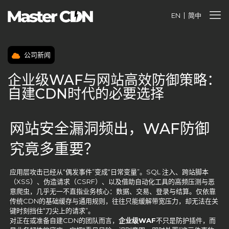
EN
简中
公司新闻
企业级WAF与网站高效防御策略：
自建CDN时代的必要选择
网站安全漏洞频出，WAF防御
究竟多重要？
应用层攻击已经从“偶发事件”变成“日常变量”。SQL 注入、跨站脚本
（XSS）、伪造请求（CSRF）、以及借助自动化工具的高频压测与恶
意爬虫，几乎无一不直指业务核心：数据、交易、登录与结算。仅依靠
传统CDN的基础缓存与通用规则，往往只能缓解带宽压力，却无法在关
键时刻挡住“刀尖上的请求”。
对正在或准备自建CDN的团队而言，
企业级WAF
不只是防护插件，而