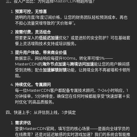
三、投入产出比：为何选择MasterCDN物超所值？
预算可控，无惊喜
透明的月度/年度订阅价格，让您的财务团队轻松预测成本，再也
不担心流量突增导致的“天价账单”。
按需付费，灵活组合
想要更深入的
低延迟加速
优化？或是进阶的安全防护？可在基础套
餐上灵活增购技术支持或培训服务。
提升用户体验，带来商业价值
数据显示，网站响应每提升100ms，转化率可增5%——
MasterCDN的
海外节点加速
与
跨境访问加速
能让您的用户瞬间感
受到流畅；配合
加速解锁封锁
功能，让跨境业务不再被墙和卡顿所
阻。
持续优化，专属顾问
每一位MasterCDN客户都配备专属技术顾问，7×24小时响应，1
分钟接单，5分钟排查，确保您在任何时候都能享受“快速部署＋实
时优化”的高品质服务。
四、快速上手：从评估到上线，3步搞定
需求评估
登录MasterCDN官网，填写您的核心场景——是面向全球学员的
在线教育？还是对延迟敏感的实时游戏加速？我们的系统会智能推