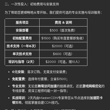
二、一次性投入：初始费用与安装支持
为了帮助您更顺畅地从零开始，我们提供可选的专业实施与培训服务：
服务项目
费用 &
说明
安装部署
$500（首次免费）
初始配置费用
$1500（购买年度套餐即免收）
技术支持（一年6
次）
$2000（可选）
单次技术支持
$600（可选）
培训与指导（2
天）
$2000（可选，限10人）
0
元安装
：首次订购，无需支付安装费；
免配置费
：选择年付套餐，立省$1500；
专业支持
：无论是
跨境访问加速
的链路调优，还是
游戏网络优化
的
专线部署，资深工程师均能一对一指导；
实战培训
：2天内由MasterCDN专家带您从节点选择到
加速防卡
顿
策略，彻底掌握自建CDN技巧。