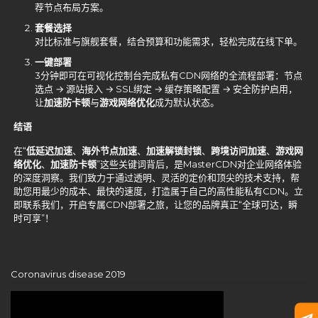
荐节点布局方案。
套餐选择
对比标准与旗舰套餐，结合预算和功能需求，轻松完成在线下单。
一键部署
3分钟即可在可视化控制台完成私有CDN网络的全流程部署：节点
选点 → 源站接入 → SSL绑定 → 缓存策略配置 → 安全防护启用，
让
加速防卡顿
与
游戏网络优化
成为默认状态。
结语
在“
低延迟加速
、
海外节点加速
、
加速解锁封锁
、
跨境访问加速
、
游戏网
络优化
、
加速防卡顿
”这些关键词背后，是MasterCDN对企业网络体验
的深度洞察。我们致力于通过透明、灵活的定价和顶尖的技术支持，帮
助您用最少的成本、最快的速度，打造属于自己的高性能私有CDN。立
即联系我们，开启专属CDN部署之旅，让您的品牌真正“全球可达，瞬
时可享”！
Coronavirus disease 2019