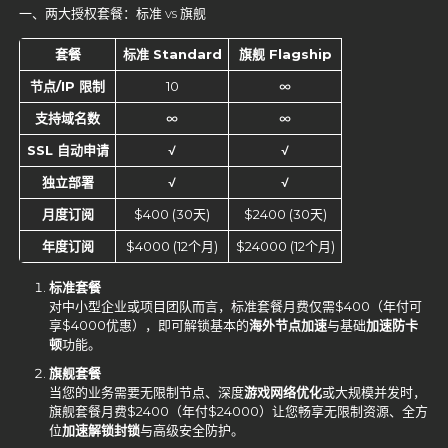
一、两大授权套餐：标准 vs 旗舰
套餐
标准 Standard
旗舰 Flagship
节点/IP
限制
10
∞
支持域名数
∞
∞
SSL
自动申请
√
√
独立部署
√
√
月度订阅
$400 (30天)
$2400 (30天)
年度订阅
$4000 (12个月)
$24000 (12个月)
标准套餐
对中小型企业或项目团队而言，标准套餐月费仅需$400（年付可
享$4000优惠），即可解锁基本的
海外节点加速
与基础
加速防卡
顿
功能。
旗舰套餐
当您的业务需要无限制节点、深度
游戏网络优化
或大规模并发时，
旗舰套餐月费$2400（年付$24000）让您畅享无限制资源、全方
位
加速解锁封锁
与高级安全防护。