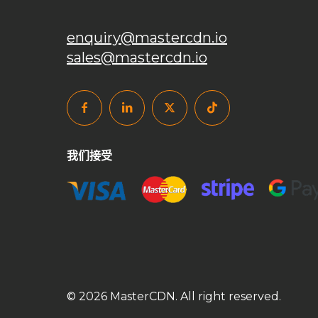
enquiry@mastercdn.io
sales@mastercdn.io
我们接受
© 2026 MasterCDN. All right reserved.